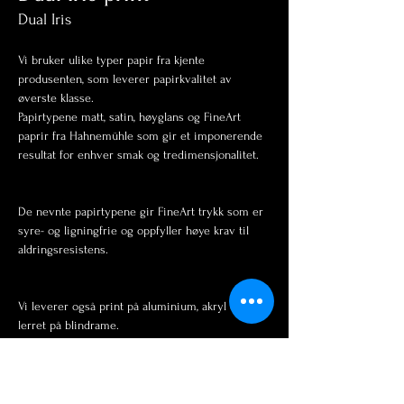
Dual Iris
Vi bruker ulike typer papir fra kjente 
produsenten, som leverer papirkvalitet av 
øverste klasse. 
Papirtypene matt, satin, høyglans og FineArt 
paprir fra Hahnemühle som gir et imponerende 
resultat for enhver smak og tredimensjonalitet. 
De nevnte papirtypene gir FineArt trykk som er 
syre- og ligningfrie og oppfyller høye krav til 
aldringsresistens. 
Vi leverer også print på aluminium, akryl og 
Størrelser: 			
A4 fotopapir 1385 nok
A3 fotopapir 1585 nok