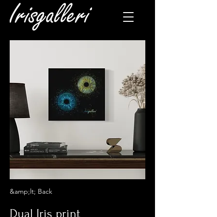
&amp;lt; Back
Dual Iris print