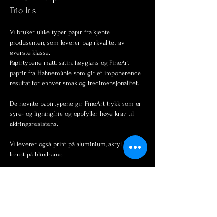
Trio Iris
Vi bruker ulike typer papir fra kjente 
produsenten, som leverer papirkvalitet av 
øverste klasse. 
Papirtypene matt, satin, høyglans og FineArt 
paprir fra Hahnemühle som gir et imponerende 
resultat for enhver smak og tredimensjonalitet. 
De nevnte papirtypene gir FineArt trykk som er 
syre- og ligningfrie og oppfyller høye krav til 
aldringsresistens. 
Vi leverer også print på aluminium, akryl og 
lerret på blindrame. 
Størrelser: 
A4 fotopapir 1980 nok
A3 fotopapir 2180 nok
A2 fotopapir 2280 nok