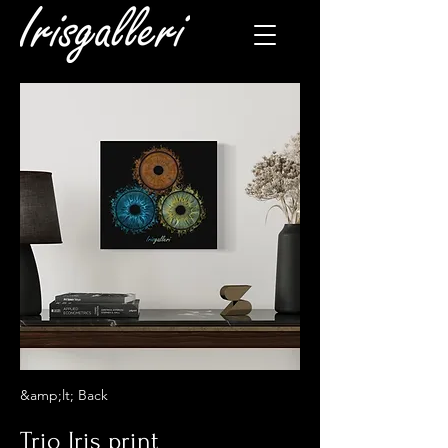
&amp;lt; Back
Trio Iris print